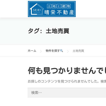
コ
ン
テ
ン
ツ
へ
タグ:
土地売買
ス
キ
ッ
ホーム
物件を探す
土地売買
プ
何も見つかりませんで
お探しのコンテンツを見つけられませんでした。検
検
索: