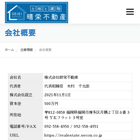
メニュー
会社概要
物件を探す
私たちのサービス
事業内容
ホーム
企業情報
会社概要
企業情報
販売実績
お問い合わせ
会社名
株式会社晴栄不動産
代表者
代表取締役 木村 千太郎
株式会社設立
2021年11月1日
資本金
500万円
〒812-0858 福岡県福岡市博多区月隈２丁目６番３
所在地
号 ＹＫフラット３号室
電話番号/FAX
092-558-4950
/
092-558-4951
URL
https://realestate.secon.co.jp