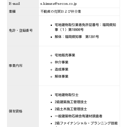
E-mail
s.kimura@secon.co.jp
業種
不動産の売買および仲介業
宅地建物取引業者免許証番号：福岡県知
事（１）第19906号
免許・登録番号
解体：福岡県知事 第1391号
宅地販売事業
仲介事業
事業内容
造成事業
解体事業
宅地建物取引士
2級建築施工管理技士
2級土木施工管理技士
保有資格
一般建築物石綿含有建材調査者
2級ファイナンシャル・プランニング技能